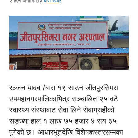
२ दिन अगाडि
by
बारा खबर
रञ्जन यादब /बारा १९ साउन जीतपुरसिमरा
उपमहानगरपालिकाभित्र सञ्चालित २५ वटै
स्वास्थ्य संस्थाबाट सेवा लिने सेवाग्राहीको
सङ्ख्या हाल १ लाख ७५ हजार ४ सय ३५
पुगेको छ। आधारभूतदेखि विशेषज्ञस्तरसम्मका