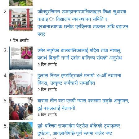
जीतपुरसिमरा उपमहानगरपालिकाद्वारा शिक्षा सुधारमा
कडाइ ः विद्यालय व्यवस्थापन समिति र
प्रधानाध्यापक छनोट प्रक्रिया तत्काल अघि बढाउन
पत्र
१ दिन अगाडि
उमेर नपुगेका बालबालिकालाई मदिरा तथा नशालु
पदार्थ बिक्री नगर्न उद्योग वाणिज्य संघको अनुरोध
२ दिन अगाडि
हुलास स्टिल इण्डष्ट्रिजले मनायो ४५औँ स्थापना
दिवस, उत्कृष्ट कर्मचारी सम्मानित
२ दिन अगाडि
बारामा तीन वटा एलपी ग्यास पसलमा छड्के अनुगमन,
दुई पसललाई चेतावनी
३ दिन अगाडि
पूर्व–पश्चिम राजमार्गमा पेट्रोल बोकेको ट्याङ्कर
दुर्घटना, आगलागीपछि पूर्ण रूपमा जलेर नष्ट