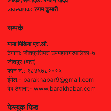
अध्यक्ष/सम्पादकः
रन्जन यादव
व्यवस्थापकः
रुपम कुमारी
सम्पर्क
माया मिडिया प्रा.ली.
ठेगाना: जीतपुरसिमरा उपमहानगरपालिका-७
जीतपुर (बारा)
फोन नं.: ९८४५७८९०९५
ईमेल:- barakhabar9@gmail.com
वेब ठेगाना:- www.barakhabar.com
फेस्बुक फिड