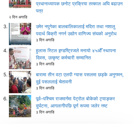
प्रधानाध्यापक छनोट प्रक्रिया तत्काल अघि बढाउन
पत्र
२ दिन अगाडि
उमेर नपुगेका बालबालिकालाई मदिरा तथा नशालु
पदार्थ बिक्री नगर्न उद्योग वाणिज्य संघको अनुरोध
३ दिन अगाडि
हुलास स्टिल इण्डष्ट्रिजले मनायो ४५औँ स्थापना
दिवस, उत्कृष्ट कर्मचारी सम्मानित
३ दिन अगाडि
बारामा तीन वटा एलपी ग्यास पसलमा छड्के अनुगमन,
दुई पसललाई चेतावनी
३ दिन अगाडि
पूर्व–पश्चिम राजमार्गमा पेट्रोल बोकेको ट्याङ्कर
दुर्घटना, आगलागीपछि पूर्ण रूपमा जलेर नष्ट
३ दिन अगाडि