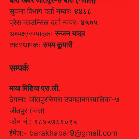
बारा खबर जीतपुर–७ बारा (नेपाल)
सुचना विभाग दर्ता नम्बरः
४४८८
प्रेस काउन्सिल दर्ता नम्बरः
४५०५
अध्यक्ष/सम्पादकः
रन्जन यादव
व्यवस्थापकः
रुपम कुमारी
सम्पर्क
माया मिडिया प्रा.ली.
ठेगाना: जीतपुरसिमरा उपमहानगरपालिका-७
जीतपुर (बारा)
फोन नं.: ९८४५७८९०९५
ईमेल:- barakhabar9@gmail.com