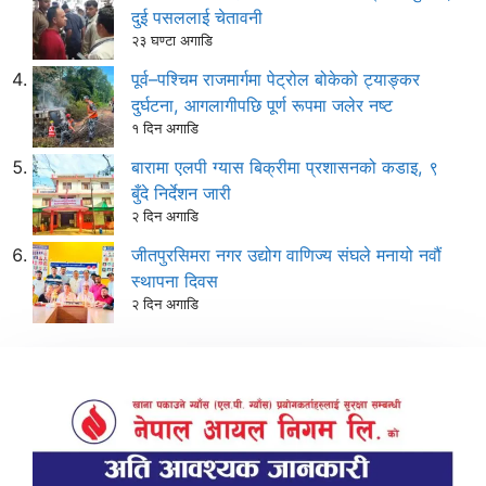
दुई पसललाई चेतावनी
२३ घण्टा अगाडि
पूर्व–पश्चिम राजमार्गमा पेट्रोल बोकेको ट्याङ्कर
दुर्घटना, आगलागीपछि पूर्ण रूपमा जलेर नष्ट
१ दिन अगाडि
बारामा एलपी ग्यास बिक्रीमा प्रशासनको कडाइ, ९
बुँदे निर्देशन जारी
२ दिन अगाडि
जीतपुरसिमरा नगर उद्योग वाणिज्य संघले मनायो नवौं
स्थापना दिवस
२ दिन अगाडि