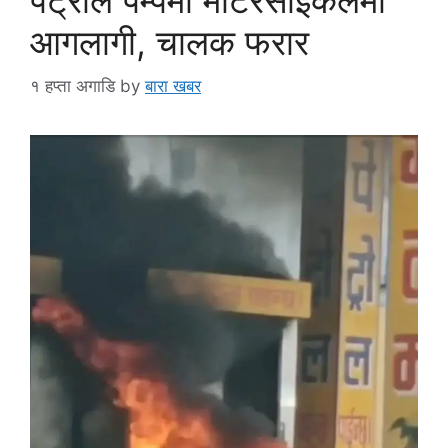
आगलागी, चालक फरार
१ हप्ता अगाडि
by
बारा खबर