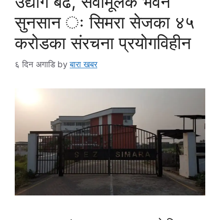
उद्योग बढे, सेवामूलक भवन
सुनसान ः सिमरा सेजका ४५
करोडका संरचना प्रयोगविहीन
६ दिन अगाडि
by
बारा खबर