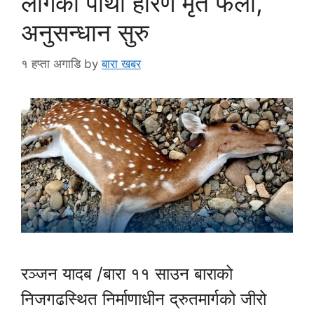
लागेको पोथी हरिण मृत फेला,
अनुसन्धान सुरु
१ हप्ता अगाडि
by
बारा खबर
रञ्जन यादब /बारा ११ साउन बाराको
निजगढस्थित निर्माणाधीन द्रुतमार्गको जीरो