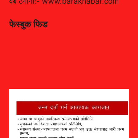
वेब ठेगाना:- www.barakhabar.com
फेस्बुक फिड