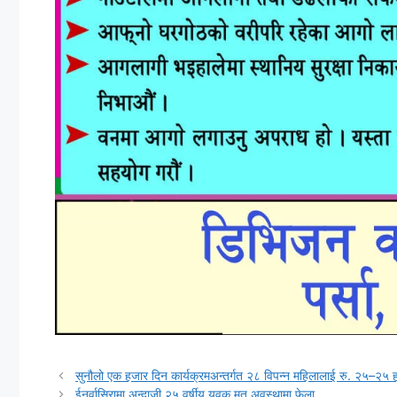
सुनौलो एक हजार दिन कार्यक्रमअन्तर्गत २८ विपन्न महिलालाई रु. २५–२५
ईनर्वासिरामा अन्दाजी २५ वर्षीय युवक मृत अवस्थामा फेला