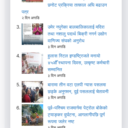
छनोट प्रक्रिया तत्काल अघि बढाउन
पत्र
२ दिन अगाडि
उमेर नपुगेका बालबालिकालाई मदिरा
तथा नशालु पदार्थ बिक्री नगर्न उद्योग
वाणिज्य संघको अनुरोध
३ दिन अगाडि
हुलास स्टिल इण्डष्ट्रिजले मनायो
४५औँ स्थापना दिवस, उत्कृष्ट कर्मचारी
सम्मानित
३ दिन अगाडि
बारामा तीन वटा एलपी ग्यास पसलमा
छड्के अनुगमन, दुई पसललाई चेतावनी
३ दिन अगाडि
पूर्व–पश्चिम राजमार्गमा पेट्रोल बोकेको
ट्याङ्कर दुर्घटना, आगलागीपछि पूर्ण
रूपमा जलेर नष्ट
३ दिन अगाडि