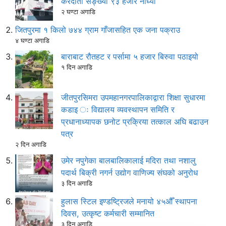
करदाता सङ्ख्या ९३ हजार नाघ्यो
२ घण्टा अगाडि
जितपुरमा १ किलो ७४४ ग्राम गाँजासहित एक जना पक्राउ
४ घण्टा अगाडि
बाराबाट रौतहट र पर्सामा ५ हजार बिरुवा पठाइयो
१ दिन अगाडि
जीतपुरसिमरा उपमहानगरपालिकाद्वारा शिक्षा सुधारमा
कडाइ ः विद्यालय व्यवस्थापन समिति र
प्रधानाध्यापक छनोट प्रक्रिया तत्काल अघि बढाउन
पत्र
२ दिन अगाडि
उमेर नपुगेका बालबालिकालाई मदिरा तथा नशालु
पदार्थ बिक्री नगर्न उद्योग वाणिज्य संघको अनुरोध
३ दिन अगाडि
हुलास स्टिल इण्डष्ट्रिजले मनायो ४५औँ स्थापना
दिवस, उत्कृष्ट कर्मचारी सम्मानित
३ दिन अगाडि