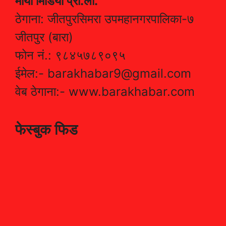
माया मिडिया प्रा.ली.
ठेगाना: जीतपुरसिमरा उपमहानगरपालिका-७
जीतपुर (बारा)
फोन नं.: ९८४५७८९०९५
ईमेल:- barakhabar9@gmail.com
वेब ठेगाना:- www.barakhabar.com
फेस्बुक फिड