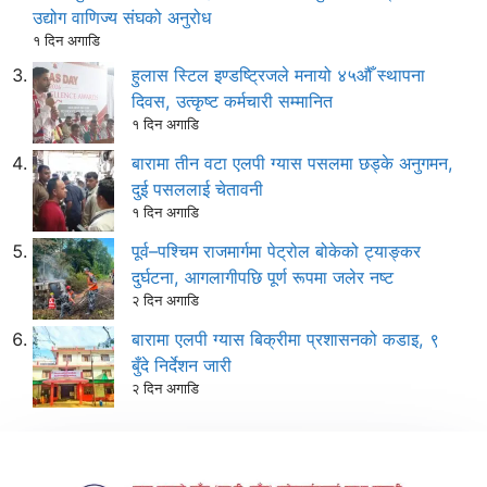
उद्योग वाणिज्य संघको अनुरोध
१ दिन अगाडि
हुलास स्टिल इण्डष्ट्रिजले मनायो ४५औँ स्थापना
दिवस, उत्कृष्ट कर्मचारी सम्मानित
१ दिन अगाडि
बारामा तीन वटा एलपी ग्यास पसलमा छड्के अनुगमन,
दुई पसललाई चेतावनी
१ दिन अगाडि
पूर्व–पश्चिम राजमार्गमा पेट्रोल बोकेको ट्याङ्कर
दुर्घटना, आगलागीपछि पूर्ण रूपमा जलेर नष्ट
२ दिन अगाडि
बारामा एलपी ग्यास बिक्रीमा प्रशासनको कडाइ, ९
बुँदे निर्देशन जारी
२ दिन अगाडि