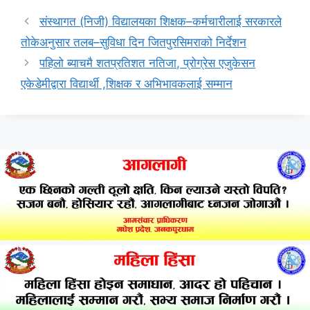
संस्थागत (निजी) विद्यालयका शिक्षक–कर्मचारीलाई सरकारले
तोकेअनुसार तलब–सुविधा दिन जितपुरसिमराको निर्देशन
पहिलो ब्याचमै शतप्रतिशत नतिजा, प्रोग्रेस एजुकेसन
एकेडेमीद्वारा विद्यार्थी ,शिक्षक र अभिभावकलाई सम्मान