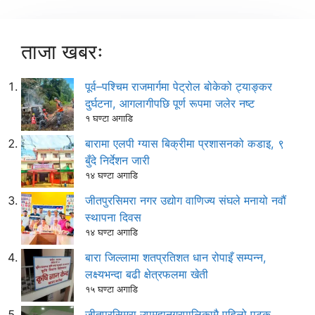
ताजा खबरः
पूर्व–पश्चिम राजमार्गमा पेट्रोल बोकेको ट्याङ्कर
दुर्घटना, आगलागीपछि पूर्ण रूपमा जलेर नष्ट
१ घण्टा अगाडि
बारामा एलपी ग्यास बिक्रीमा प्रशासनको कडाइ, ९
बुँदे निर्देशन जारी
१४ घण्टा अगाडि
जीतपुरसिमरा नगर उद्योग वाणिज्य संघले मनायो नवौं
स्थापना दिवस
१४ घण्टा अगाडि
बारा जिल्लामा शतप्रतिशत धान रोपाइँ सम्पन्न,
लक्ष्यभन्दा बढी क्षेत्रफलमा खेती
१५ घण्टा अगाडि
जीतपुरसिमरा उपमहानगरपालिकामै पहिलो पटक