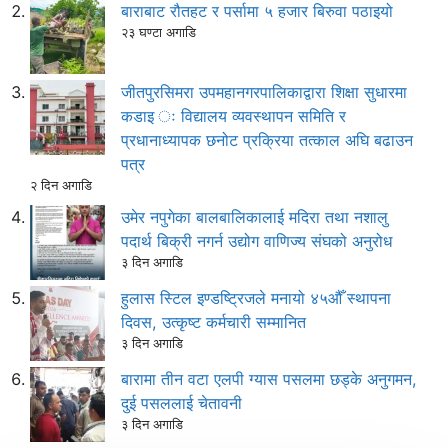
बाराबाट रौतहट र पर्सामा ५ हजार बिरुवा पठाइयो
२३ घण्टा अगाडि
जीतपुरसिमरा उपमहानगरपालिकाद्वारा शिक्षा सुधारमा
कडाइ ः विद्यालय व्यवस्थापन समिति र
प्रधानाध्यापक छनोट प्रक्रिया तत्काल अघि बढाउन
पत्र
२ दिन अगाडि
उमेर नपुगेका बालबालिकालाई मदिरा तथा नशालु
पदार्थ बिक्री नगर्न उद्योग वाणिज्य संघको अनुरोध
३ दिन अगाडि
हुलास स्टिल इण्डष्ट्रिजले मनायो ४५औँ स्थापना
दिवस, उत्कृष्ट कर्मचारी सम्मानित
३ दिन अगाडि
बारामा तीन वटा एलपी ग्यास पसलमा छड्के अनुगमन,
दुई पसललाई चेतावनी
३ दिन अगाडि