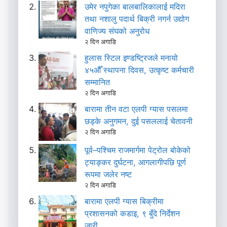
उमेर नपुगेका बालबालिकालाई मदिरा
तथा नशालु पदार्थ बिक्री नगर्न उद्योग
वाणिज्य संघको अनुरोध
२ दिन अगाडि
हुलास स्टिल इण्डष्ट्रिजले मनायो
४५औँ स्थापना दिवस, उत्कृष्ट कर्मचारी
सम्मानित
२ दिन अगाडि
बारामा तीन वटा एलपी ग्यास पसलमा
छड्के अनुगमन, दुई पसललाई चेतावनी
२ दिन अगाडि
पूर्व–पश्चिम राजमार्गमा पेट्रोल बोकेको
ट्याङ्कर दुर्घटना, आगलागीपछि पूर्ण
रूपमा जलेर नष्ट
२ दिन अगाडि
बारामा एलपी ग्यास बिक्रीमा
प्रशासनको कडाइ, ९ बुँदे निर्देशन
जारी