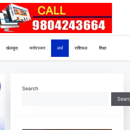
खेलकुद
मनोरञ्जन
अर्थ
राशिफल
शिक्षा
Search
Sear