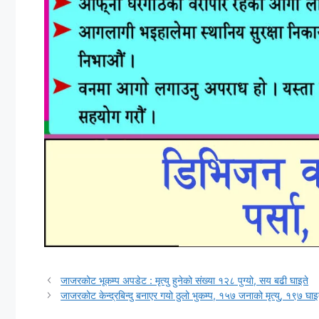
जाजरकोट भूकम्प अपडेट : मृत्यु हुनेको संख्या १२८ पुग्यो, सय बढी घाइते
जाजरकोट केन्द्रबिन्दु बनाएर गयो ठुलो भुकम्प, १५७ जनाको मृत्यु, १९७ घाइ