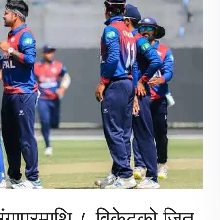
िंगापुरमाथि ८ विकेटको जित