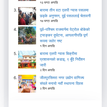
१३ घण्टा अगाडि
बारामा तीन वटा एलपी ग्यास पसलमा
छड्के अनुगमन, दुई पसललाई चेतावनी
१७ घण्टा अगाडि
पूर्व–पश्चिम राजमार्गमा पेट्रोल बोकेको
ट्याङ्कर दुर्घटना, आगलागीपछि पूर्ण
रूपमा जलेर नष्ट
१ दिन अगाडि
बारामा एलपी ग्यास बिक्रीमा
प्रशासनको कडाइ, ९ बुँदे निर्देशन
जारी
२ दिन अगाडि
जीतपुरसिमरा नगर उद्योग वाणिज्य
संघले मनायो नवौं स्थापना दिवस
२ दिन अगाडि