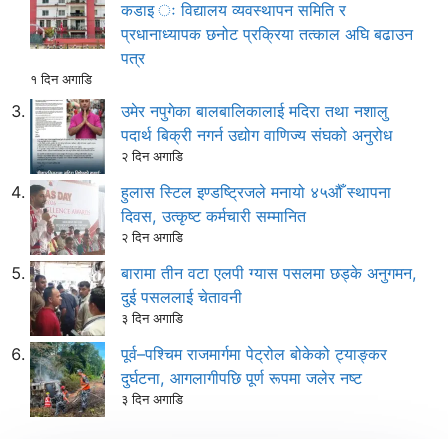
कडाइ ः विद्यालय व्यवस्थापन समिति र
प्रधानाध्यापक छनोट प्रक्रिया तत्काल अघि बढाउन
पत्र
१ दिन अगाडि
उमेर नपुगेका बालबालिकालाई मदिरा तथा नशालु
पदार्थ बिक्री नगर्न उद्योग वाणिज्य संघको अनुरोध
२ दिन अगाडि
हुलास स्टिल इण्डष्ट्रिजले मनायो ४५औँ स्थापना
दिवस, उत्कृष्ट कर्मचारी सम्मानित
२ दिन अगाडि
बारामा तीन वटा एलपी ग्यास पसलमा छड्के अनुगमन,
दुई पसललाई चेतावनी
३ दिन अगाडि
पूर्व–पश्चिम राजमार्गमा पेट्रोल बोकेको ट्याङ्कर
दुर्घटना, आगलागीपछि पूर्ण रूपमा जलेर नष्ट
३ दिन अगाडि