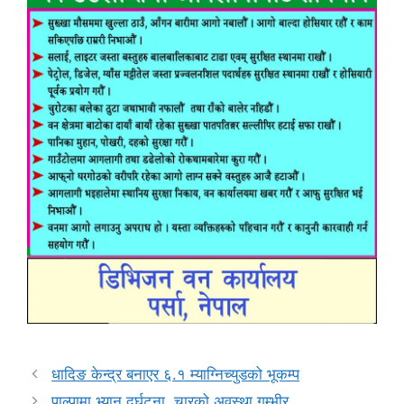
धादिङ केन्द्र बनाएर ६.१ म्याग्निच्युडको भूकम्प
पाल्पामा भ्यान दुर्घटना, चारको अवस्था गम्भीर