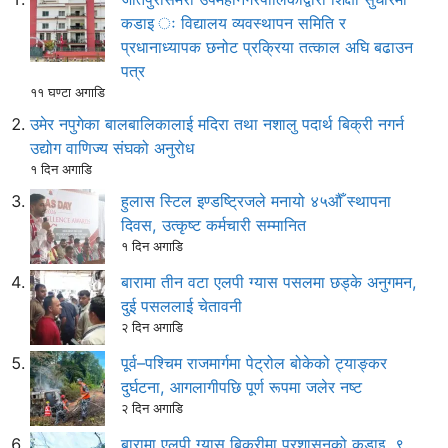
कडाइ ः विद्यालय व्यवस्थापन समिति र
प्रधानाध्यापक छनोट प्रक्रिया तत्काल अघि बढाउन
पत्र
११ घण्टा अगाडि
उमेर नपुगेका बालबालिकालाई मदिरा तथा नशालु पदार्थ बिक्री नगर्न
उद्योग वाणिज्य संघको अनुरोध
१ दिन अगाडि
हुलास स्टिल इण्डष्ट्रिजले मनायो ४५औँ स्थापना
दिवस, उत्कृष्ट कर्मचारी सम्मानित
१ दिन अगाडि
बारामा तीन वटा एलपी ग्यास पसलमा छड्के अनुगमन,
दुई पसललाई चेतावनी
२ दिन अगाडि
पूर्व–पश्चिम राजमार्गमा पेट्रोल बोकेको ट्याङ्कर
दुर्घटना, आगलागीपछि पूर्ण रूपमा जलेर नष्ट
२ दिन अगाडि
बारामा एलपी ग्यास बिक्रीमा प्रशासनको कडाइ, ९