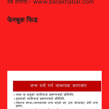
वेब ठेगाना:- www.barakhabar.com
फेस्बुक फिड