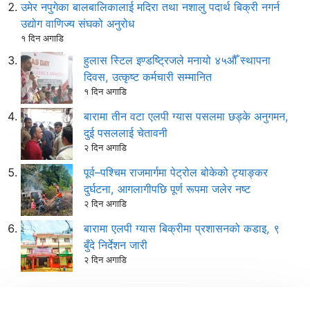
उमेर नपुगेका बालबालिकालाई मदिरा तथा नशालु पदार्थ बिक्री नगर्न
उद्योग वाणिज्य संघको अनुरोध
१ दिन अगाडि
हुलास स्टिल इण्डष्ट्रिजले मनायो ४५औँ स्थापना
दिवस, उत्कृष्ट कर्मचारी सम्मानित
१ दिन अगाडि
बारामा तीन वटा एलपी ग्यास पसलमा छड्के अनुगमन,
दुई पसललाई चेतावनी
२ दिन अगाडि
पूर्व–पश्चिम राजमार्गमा पेट्रोल बोकेको ट्याङ्कर
दुर्घटना, आगलागीपछि पूर्ण रूपमा जलेर नष्ट
२ दिन अगाडि
बारामा एलपी ग्यास बिक्रीमा प्रशासनको कडाइ, ९
बुँदे निर्देशन जारी
२ दिन अगाडि