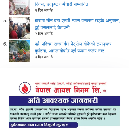
दिवस, उत्कृष्ट कर्मचारी सम्मानित
२ दिन अगाडि
बारामा तीन वटा एलपी ग्यास पसलमा छड्के अनुगमन,
दुई पसललाई चेतावनी
२ दिन अगाडि
पूर्व–पश्चिम राजमार्गमा पेट्रोल बोकेको ट्याङ्कर
दुर्घटना, आगलागीपछि पूर्ण रूपमा जलेर नष्ट
३ दिन अगाडि