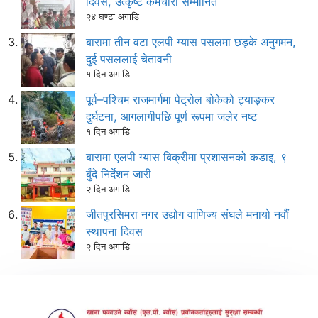
दिवस, उत्कृष्ट कर्मचारी सम्मानित
२४ घण्टा अगाडि
बारामा तीन वटा एलपी ग्यास पसलमा छड्के अनुगमन,
दुई पसललाई चेतावनी
१ दिन अगाडि
पूर्व–पश्चिम राजमार्गमा पेट्रोल बोकेको ट्याङ्कर
दुर्घटना, आगलागीपछि पूर्ण रूपमा जलेर नष्ट
१ दिन अगाडि
बारामा एलपी ग्यास बिक्रीमा प्रशासनको कडाइ, ९
बुँदे निर्देशन जारी
२ दिन अगाडि
जीतपुरसिमरा नगर उद्योग वाणिज्य संघले मनायो नवौं
स्थापना दिवस
२ दिन अगाडि