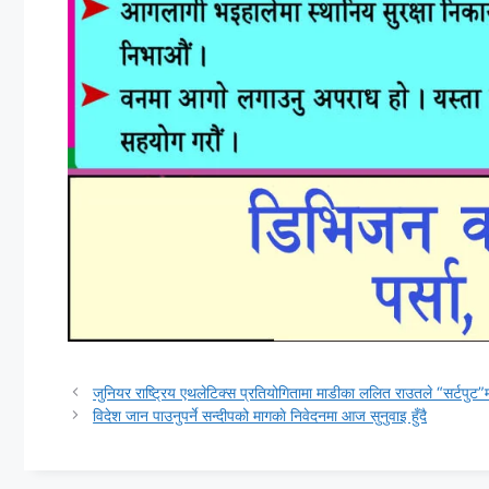
जुनियर राष्ट्रिय एथलेटिक्स प्रतियोगितामा माडीका ललित राउतले “सर्टपुट”म
विदेश जान पाउनुपर्ने सन्दीपको मागकाे निवेदनमा आज सुनुवाइ हुँदै