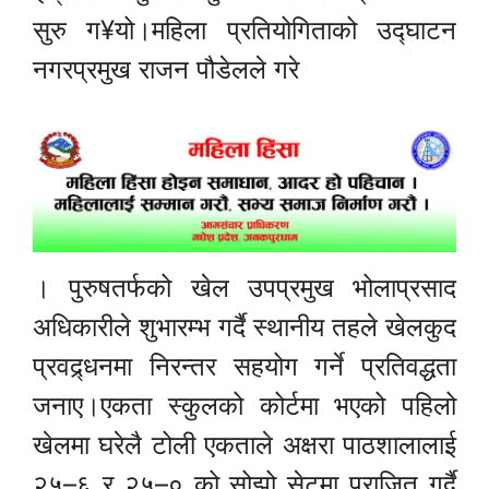
सुरु ग¥यो।महिला प्रतियोगिताको उद्घाटन
नगरप्रमुख राजन पौडेलले गरे
। पुरुषतर्फको खेल उपप्रमुख भोलाप्रसाद
अधिकारीले शुभारम्भ गर्दै स्थानीय तहले खेलकुद
प्रवद्र्धनमा निरन्तर सहयोग गर्ने प्रतिवद्धता
जनाए।एकता स्कुलको कोर्टमा भएको पहिलो
खेलमा घरेलै टोली एकताले अक्षरा पाठशालालाई
२५–६ र २५–० को सोझो सेटमा पराजित गर्दै