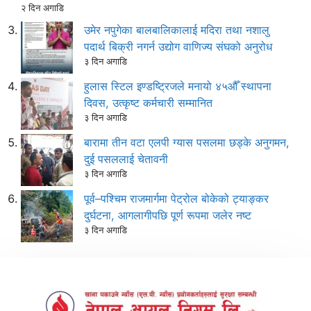
२ दिन अगाडि
उमेर नपुगेका बालबालिकालाई मदिरा तथा नशालु
पदार्थ बिक्री नगर्न उद्योग वाणिज्य संघको अनुरोध
३ दिन अगाडि
हुलास स्टिल इण्डष्ट्रिजले मनायो ४५औँ स्थापना
दिवस, उत्कृष्ट कर्मचारी सम्मानित
३ दिन अगाडि
बारामा तीन वटा एलपी ग्यास पसलमा छड्के अनुगमन,
दुई पसललाई चेतावनी
३ दिन अगाडि
पूर्व–पश्चिम राजमार्गमा पेट्रोल बोकेको ट्याङ्कर
दुर्घटना, आगलागीपछि पूर्ण रूपमा जलेर नष्ट
३ दिन अगाडि