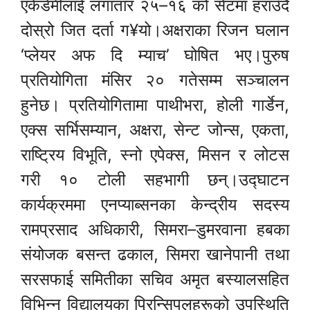
एकेडेमीलाई लगातार २५–१६ को सेटमा हराउँदै
दोस्रो जित दर्ता ग¥यो।अक्षराका रिजन घलान
‘प्लेयर अफ दि म्याच’ घोषित भए।पुरुष
प्रतियोगिता मंसिर २० गतेसम्म सञ्चालन
हुनेछ। प्रतियोगितामा पाथीभरा, होली गार्डेन,
एक्स सर्भिसम्यान, अक्षरा, सेन्ट जोन्स, एकता,
राष्ट्रिय विभूति, स्नो एपेक्स, मिसन र लोटस
गरी १० टोली सहभागी छन्।उद्घाटन
कार्यक्रममा एनप्याब्सनका केन्द्रीय सदस्य
रामप्रसाद अधिकारी, सिमरा–डुमरवाना हबका
संयोजक बसन्त ढकाल, सिमरा खानेपानी तथा
सरसफाई समितीका सचिव अमृत बस्यालसहित
विभिन्न विद्यालयका प्रिन्सिपलहरूको उपस्थिति