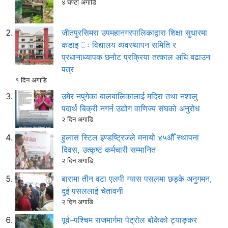
४ घण्टा अगाडि
जीतपुरसिमरा उपमहानगरपालिकाद्वारा शिक्षा सुधारमा
कडाइ ः विद्यालय व्यवस्थापन समिति र
प्रधानाध्यापक छनोट प्रक्रिया तत्काल अघि बढाउन
पत्र
१ दिन अगाडि
उमेर नपुगेका बालबालिकालाई मदिरा तथा नशालु
पदार्थ बिक्री नगर्न उद्योग वाणिज्य संघको अनुरोध
२ दिन अगाडि
हुलास स्टिल इण्डष्ट्रिजले मनायो ४५औँ स्थापना
दिवस, उत्कृष्ट कर्मचारी सम्मानित
२ दिन अगाडि
बारामा तीन वटा एलपी ग्यास पसलमा छड्के अनुगमन,
दुई पसललाई चेतावनी
२ दिन अगाडि
पूर्व–पश्चिम राजमार्गमा पेट्रोल बोकेको ट्याङ्कर