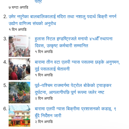
पत्र
७ घण्टा अगाडि
उमेर नपुगेका बालबालिकालाई मदिरा तथा नशालु पदार्थ बिक्री नगर्न
उद्योग वाणिज्य संघको अनुरोध
१ दिन अगाडि
हुलास स्टिल इण्डष्ट्रिजले मनायो ४५औँ स्थापना
दिवस, उत्कृष्ट कर्मचारी सम्मानित
१ दिन अगाडि
बारामा तीन वटा एलपी ग्यास पसलमा छड्के अनुगमन,
दुई पसललाई चेतावनी
१ दिन अगाडि
पूर्व–पश्चिम राजमार्गमा पेट्रोल बोकेको ट्याङ्कर
दुर्घटना, आगलागीपछि पूर्ण रूपमा जलेर नष्ट
२ दिन अगाडि
बारामा एलपी ग्यास बिक्रीमा प्रशासनको कडाइ, ९
बुँदे निर्देशन जारी
२ दिन अगाडि