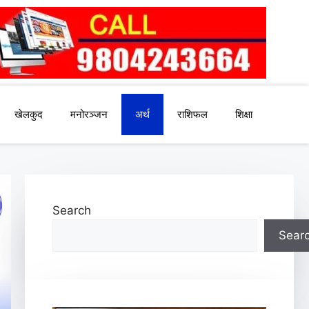
खेलकुद
मनोरञ्जन
अर्थ
राशिफल
शिक्षा
Search
Sear