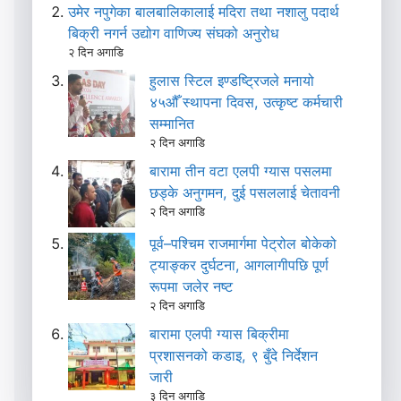
उमेर नपुगेका बालबालिकालाई मदिरा तथा नशालु पदार्थ
बिक्री नगर्न उद्योग वाणिज्य संघको अनुरोध
२ दिन अगाडि
हुलास स्टिल इण्डष्ट्रिजले मनायो
४५औँ स्थापना दिवस, उत्कृष्ट कर्मचारी
सम्मानित
२ दिन अगाडि
बारामा तीन वटा एलपी ग्यास पसलमा
छड्के अनुगमन, दुई पसललाई चेतावनी
२ दिन अगाडि
पूर्व–पश्चिम राजमार्गमा पेट्रोल बोकेको
ट्याङ्कर दुर्घटना, आगलागीपछि पूर्ण
रूपमा जलेर नष्ट
२ दिन अगाडि
बारामा एलपी ग्यास बिक्रीमा
प्रशासनको कडाइ, ९ बुँदे निर्देशन
जारी
३ दिन अगाडि