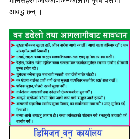
मानिसहरु जिबिकोपार्जनकोलागि कृषि पेसामा
आबद्ध छन् ।