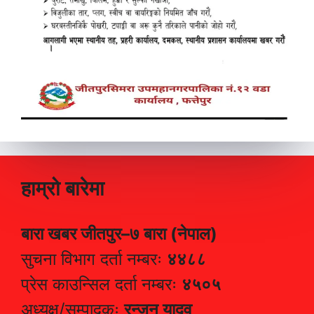
हाम्रो बारेमा
बारा खबर जीतपुर–७ बारा (नेपाल)
सुचना विभाग दर्ता नम्बरः
४४८८
प्रेस काउन्सिल दर्ता नम्बरः
४५०५
अध्यक्ष/सम्पादकः
रन्जन यादव