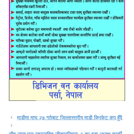
माडीमा माघ २७ गतेबाट जिल्लास्तरीय माडी क्रिकेट कप हुँदै
पाँच लाख घुस रकमसहित जीतपुरसिमरा-३ का वडा अध्यक्ष कार्की