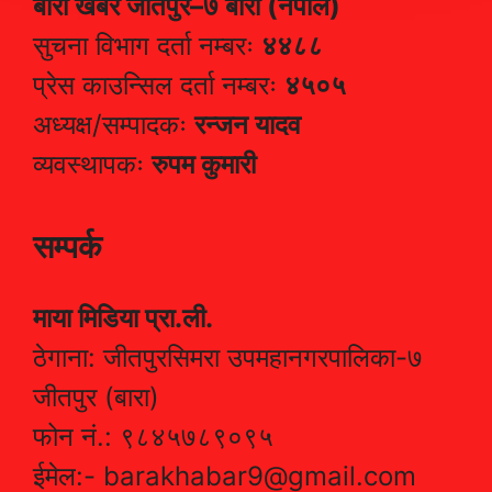
बारा खबर जीतपुर–७ बारा (नेपाल)
सुचना विभाग दर्ता नम्बरः
४४८८
प्रेस काउन्सिल दर्ता नम्बरः
४५०५
अध्यक्ष/सम्पादकः
रन्जन यादव
व्यवस्थापकः
रुपम कुमारी
सम्पर्क
माया मिडिया प्रा.ली.
ठेगाना: जीतपुरसिमरा उपमहानगरपालिका-७
जीतपुर (बारा)
फोन नं.: ९८४५७८९०९५
ईमेल:- barakhabar9@gmail.com