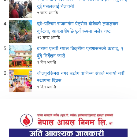
दुई पसललाई चेतावनी
५ घण्टा अगाडि
पूर्व–पश्चिम राजमार्गमा पेट्रोल बोकेको ट्याङ्कर
दुर्घटना, आगलागीपछि पूर्ण रूपमा जलेर नष्ट
१२ घण्टा अगाडि
बारामा एलपी ग्यास बिक्रीमा प्रशासनको कडाइ, ९
बुँदे निर्देशन जारी
१ दिन अगाडि
जीतपुरसिमरा नगर उद्योग वाणिज्य संघले मनायो नवौं
स्थापना दिवस
१ दिन अगाडि