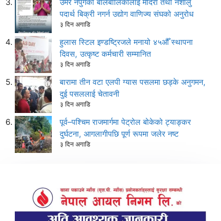
उमेर नपुगेका बालबालिकालाई मदिरा तथा नशालु
पदार्थ बिक्री नगर्न उद्योग वाणिज्य संघको अनुरोध
३ दिन अगाडि
हुलास स्टिल इण्डष्ट्रिजले मनायो ४५औँ स्थापना
दिवस, उत्कृष्ट कर्मचारी सम्मानित
३ दिन अगाडि
बारामा तीन वटा एलपी ग्यास पसलमा छड्के अनुगमन,
दुई पसललाई चेतावनी
३ दिन अगाडि
पूर्व–पश्चिम राजमार्गमा पेट्रोल बोकेको ट्याङ्कर
दुर्घटना, आगलागीपछि पूर्ण रूपमा जलेर नष्ट
३ दिन अगाडि