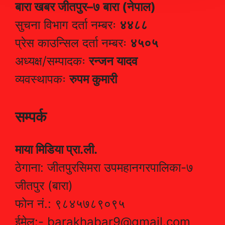
बारा खबर जीतपुर–७ बारा (नेपाल)
सुचना विभाग दर्ता नम्बरः
४४८८
प्रेस काउन्सिल दर्ता नम्बरः
४५०५
अध्यक्ष/सम्पादकः
रन्जन यादव
व्यवस्थापकः
रुपम कुमारी
सम्पर्क
माया मिडिया प्रा.ली.
ठेगाना: जीतपुरसिमरा उपमहानगरपालिका-७
जीतपुर (बारा)
फोन नं.: ९८४५७८९०९५
ईमेल:- barakhabar9@gmail.com