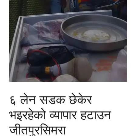
६ लेन सडक छेकेर
भइरहेको व्यापार हटाउन
जीतपुरसिमरा