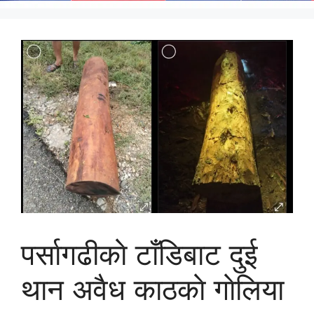
पर्सागढीकाे टाँडिबाट दुई
थान अवैध काठकाे गाेलिया