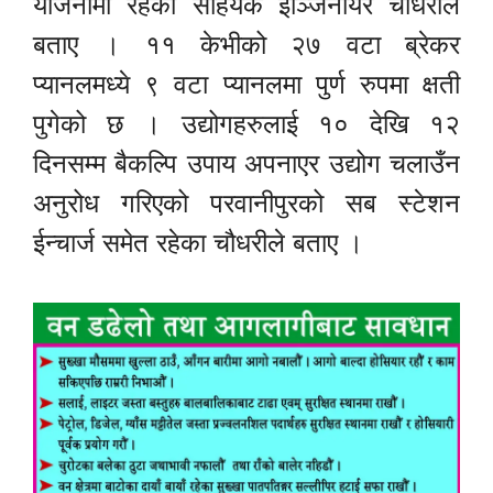
योजनामा रहेको साहयक ईञ्जिनीयर चौधरीले
बताए । ११ केभीको २७ वटा ब्रेकर
प्यानलमध्ये ९ वटा प्यानलमा पुर्ण रुपमा क्षती
पुगेको छ । उद्योगहरुलाई १० देखि १२
दिनसम्म बैकल्पि उपाय अपनाएर उद्योग चलाउँन
अनुरोध गरिएको परवानीपुरको सब स्टेशन
ईन्चार्ज समेत रहेका चौधरीले बताए ।