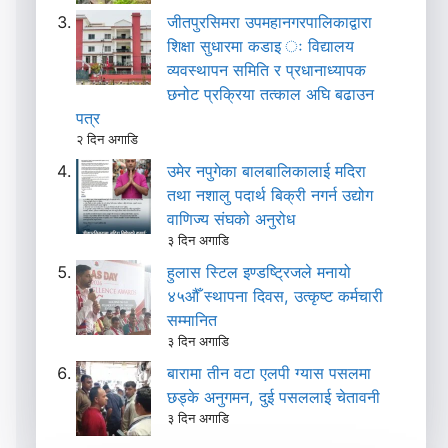
जीतपुरसिमरा उपमहानगरपालिकाद्वारा
शिक्षा सुधारमा कडाइ ः विद्यालय
व्यवस्थापन समिति र प्रधानाध्यापक
छनोट प्रक्रिया तत्काल अघि बढाउन
पत्र
२ दिन अगाडि
उमेर नपुगेका बालबालिकालाई मदिरा
तथा नशालु पदार्थ बिक्री नगर्न उद्योग
वाणिज्य संघको अनुरोध
३ दिन अगाडि
हुलास स्टिल इण्डष्ट्रिजले मनायो
४५औँ स्थापना दिवस, उत्कृष्ट कर्मचारी
सम्मानित
३ दिन अगाडि
बारामा तीन वटा एलपी ग्यास पसलमा
छड्के अनुगमन, दुई पसललाई चेतावनी
३ दिन अगाडि