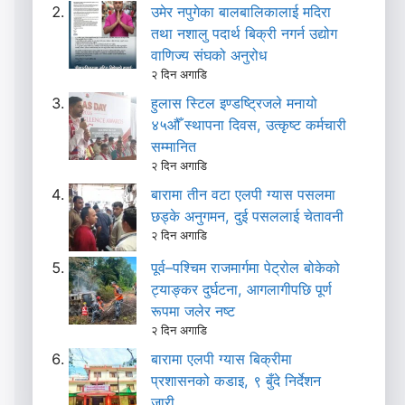
उमेर नपुगेका बालबालिकालाई मदिरा
तथा नशालु पदार्थ बिक्री नगर्न उद्योग
वाणिज्य संघको अनुरोध
२ दिन अगाडि
हुलास स्टिल इण्डष्ट्रिजले मनायो
४५औँ स्थापना दिवस, उत्कृष्ट कर्मचारी
सम्मानित
२ दिन अगाडि
बारामा तीन वटा एलपी ग्यास पसलमा
छड्के अनुगमन, दुई पसललाई चेतावनी
२ दिन अगाडि
पूर्व–पश्चिम राजमार्गमा पेट्रोल बोकेको
ट्याङ्कर दुर्घटना, आगलागीपछि पूर्ण
रूपमा जलेर नष्ट
२ दिन अगाडि
बारामा एलपी ग्यास बिक्रीमा
प्रशासनको कडाइ, ९ बुँदे निर्देशन
जारी