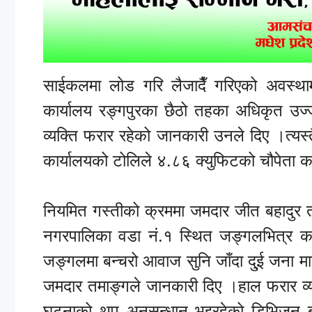
साईकलमा लोड गरि लैजादैँ गरिएको अवस्थ
कार्यालय रङ्गपुरका छैठो तहका अधिकृत उज
व्यक्ति फरार रहेको जानकारी उनले दिए ।त्य
कार्यालयको टोलिले ४.८६ क्युफिटको चौपेता 
नियमित गस्तीको क्रममा जमदार जीत बहादुर तम
नगरपालिका वडा नं.१ स्थित जङ्गलभित्र का
जङ्गलमा बन्चरो आवाज सुनि जाँदा दु्ई जना म
जमदार तमाङ्गले जानकारी दिए ।हाल फरार व्य
घटनाको थप अनुसन्धान भइरहेको डिभिजन बन