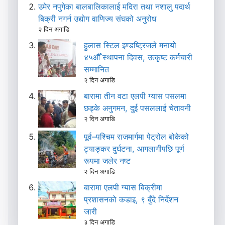
उमेर नपुगेका बालबालिकालाई मदिरा तथा नशालु पदार्थ
बिक्री नगर्न उद्योग वाणिज्य संघको अनुरोध
२ दिन अगाडि
हुलास स्टिल इण्डष्ट्रिजले मनायो
४५औँ स्थापना दिवस, उत्कृष्ट कर्मचारी
सम्मानित
२ दिन अगाडि
बारामा तीन वटा एलपी ग्यास पसलमा
छड्के अनुगमन, दुई पसललाई चेतावनी
२ दिन अगाडि
पूर्व–पश्चिम राजमार्गमा पेट्रोल बोकेको
ट्याङ्कर दुर्घटना, आगलागीपछि पूर्ण
रूपमा जलेर नष्ट
२ दिन अगाडि
बारामा एलपी ग्यास बिक्रीमा
प्रशासनको कडाइ, ९ बुँदे निर्देशन
जारी
३ दिन अगाडि