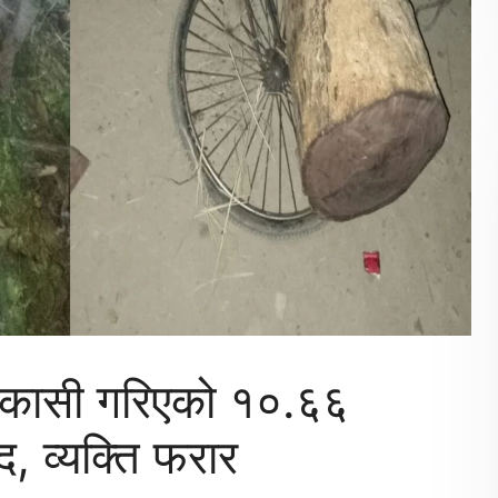
 निकासी गरिएको १०.६६
, व्यक्ति फरार