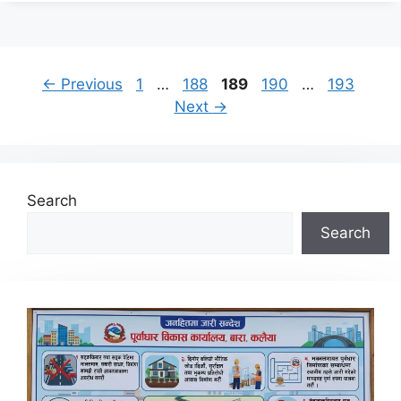
Page
Page
Page
Page
Page
←
Previous
1
…
188
189
190
…
193
Next
→
Search
Search