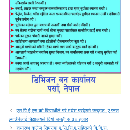
एस.पि.ई.एस.को बिद्यार्थीले गरे मधेश प्रदेशमै उत्कृष्ट ,ए प्लस
ल्याउँनेलाई बिद्यालयले दियो जनही रु ३० हजार
शुभारम्भ कलेज सिमरामा ए.सि.सि.ए.सहितको बि.बि.स.