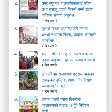
उमेर नपुगेका बालबालिकालाई मदिरा
तथा नशालु पदार्थ बिक्री नगर्न उद्योग
वाणिज्य संघको अनुरोध
२ दिन अगाडि
हुलास स्टिल इण्डष्ट्रिजले मनायो
४५औँ स्थापना दिवस, उत्कृष्ट कर्मचारी
सम्मानित
२ दिन अगाडि
बारामा तीन वटा एलपी ग्यास पसलमा
छड्के अनुगमन, दुई पसललाई चेतावनी
२ दिन अगाडि
पूर्व–पश्चिम राजमार्गमा पेट्रोल बोकेको
ट्याङ्कर दुर्घटना, आगलागीपछि पूर्ण
रूपमा जलेर नष्ट
२ दिन अगाडि
बारामा एलपी ग्यास बिक्रीमा
प्रशासनको कडाइ, ९ बुँदे निर्देशन
जारी