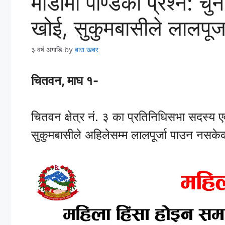
माडीमा पाण्डेको प्रश्न: चु
खोई, सुकुमबासीले लालपूर्ज
३ वर्ष अगाडि
by
बारा खबर
चितवन, माघ १-
चितवन क्षेत्र नं. ३ का प्रतिनिधिसभा सदस्य एवम
सुकुमबासीले अहिलेसम्म लालपूर्जा पाउन नसकेक