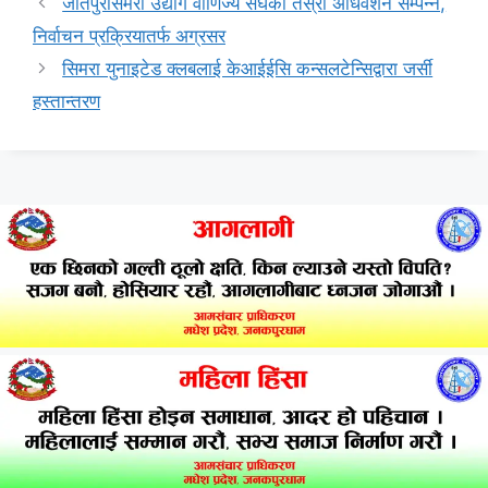
जीतपुरसिमरा उद्योग वाणिज्य संघको तेस्रो अधिवेशन सम्पन्न,
निर्वाचन प्रक्रियातर्फ अग्रसर
सिमरा युनाइटेड क्लबलाई केआईईसि कन्सलटेन्सिद्वारा जर्सी
हस्तान्तरण