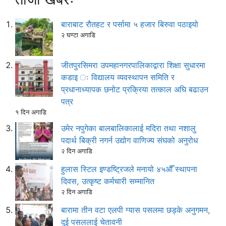
बाराबाट रौतहट र पर्सामा ५ हजार बिरुवा पठाइयो
२ घण्टा अगाडि
जीतपुरसिमरा उपमहानगरपालिकाद्वारा शिक्षा सुधारमा
कडाइ ः विद्यालय व्यवस्थापन समिति र
प्रधानाध्यापक छनोट प्रक्रिया तत्काल अघि बढाउन
पत्र
१ दिन अगाडि
उमेर नपुगेका बालबालिकालाई मदिरा तथा नशालु
पदार्थ बिक्री नगर्न उद्योग वाणिज्य संघको अनुरोध
२ दिन अगाडि
हुलास स्टिल इण्डष्ट्रिजले मनायो ४५औँ स्थापना
दिवस, उत्कृष्ट कर्मचारी सम्मानित
२ दिन अगाडि
बारामा तीन वटा एलपी ग्यास पसलमा छड्के अनुगमन,
दुई पसललाई चेतावनी