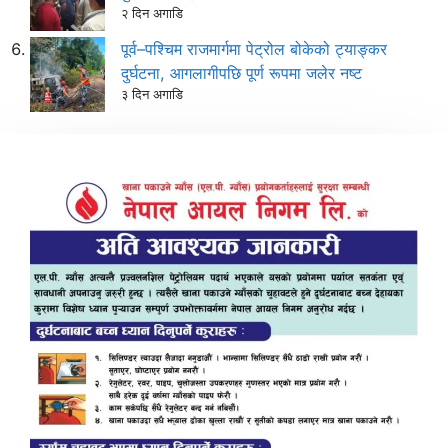
२ दिन अगाडि
पूर्व–पश्चिम राजमार्गमा पेट्रोल बोकेको ट्याङ्कर
दुर्घटना, आगलागीपछि पूर्ण रूपमा जलेर नष्ट
३ दिन अगाडि