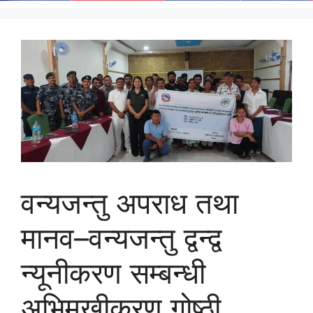
वन्यजन्तु अपराध तथा
मानव–वन्यजन्तु द्वन्द्व
न्यूनीकरण सम्बन्धी
अभिमुखीकरण गोष्ठी