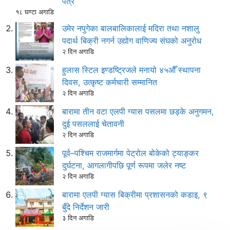
पत्र
१८ घण्टा अगाडि
उमेर नपुगेका बालबालिकालाई मदिरा तथा नशालु
पदार्थ बिक्री नगर्न उद्योग वाणिज्य संघको अनुरोध
२ दिन अगाडि
हुलास स्टिल इण्डष्ट्रिजले मनायो ४५औँ स्थापना
दिवस, उत्कृष्ट कर्मचारी सम्मानित
२ दिन अगाडि
बारामा तीन वटा एलपी ग्यास पसलमा छड्के अनुगमन,
दुई पसललाई चेतावनी
२ दिन अगाडि
पूर्व–पश्चिम राजमार्गमा पेट्रोल बोकेको ट्याङ्कर
दुर्घटना, आगलागीपछि पूर्ण रूपमा जलेर नष्ट
२ दिन अगाडि
बारामा एलपी ग्यास बिक्रीमा प्रशासनको कडाइ, ९
बुँदे निर्देशन जारी
३ दिन अगाडि