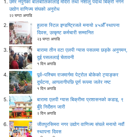
उमेर नपुगेका बालबालिकालाई मदिरा तथा नशालु पदार्थ बिक्री नगर्न
उद्योग वाणिज्य संघको अनुरोध
२२ घण्टा अगाडि
हुलास स्टिल इण्डष्ट्रिजले मनायो ४५औँ स्थापना
दिवस, उत्कृष्ट कर्मचारी सम्मानित
२३ घण्टा अगाडि
बारामा तीन वटा एलपी ग्यास पसलमा छड्के अनुगमन,
दुई पसललाई चेतावनी
१ दिन अगाडि
पूर्व–पश्चिम राजमार्गमा पेट्रोल बोकेको ट्याङ्कर
दुर्घटना, आगलागीपछि पूर्ण रूपमा जलेर नष्ट
१ दिन अगाडि
बारामा एलपी ग्यास बिक्रीमा प्रशासनको कडाइ, ९
बुँदे निर्देशन जारी
२ दिन अगाडि
जीतपुरसिमरा नगर उद्योग वाणिज्य संघले मनायो नवौं
स्थापना दिवस