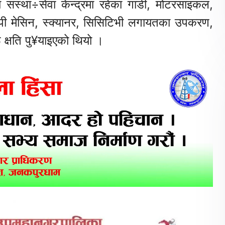
य संस्था÷सेवा केन्द्रमा रहेका गाडी, मोटरसाइकल,
ोकपी मेसिन, स्क्यानर, सिसिटिभी लगायतका उपकरण,
ू क्षति पु¥याइएको थियो ।