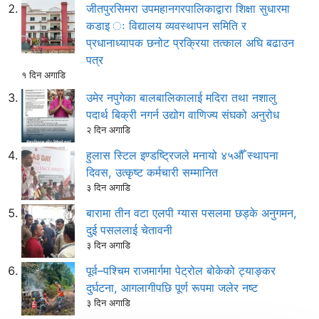
जीतपुरसिमरा उपमहानगरपालिकाद्वारा शिक्षा सुधारमा
कडाइ ः विद्यालय व्यवस्थापन समिति र
प्रधानाध्यापक छनोट प्रक्रिया तत्काल अघि बढाउन
पत्र
१ दिन अगाडि
उमेर नपुगेका बालबालिकालाई मदिरा तथा नशालु
पदार्थ बिक्री नगर्न उद्योग वाणिज्य संघको अनुरोध
२ दिन अगाडि
हुलास स्टिल इण्डष्ट्रिजले मनायो ४५औँ स्थापना
दिवस, उत्कृष्ट कर्मचारी सम्मानित
३ दिन अगाडि
बारामा तीन वटा एलपी ग्यास पसलमा छड्के अनुगमन,
दुई पसललाई चेतावनी
३ दिन अगाडि
पूर्व–पश्चिम राजमार्गमा पेट्रोल बोकेको ट्याङ्कर
दुर्घटना, आगलागीपछि पूर्ण रूपमा जलेर नष्ट
३ दिन अगाडि