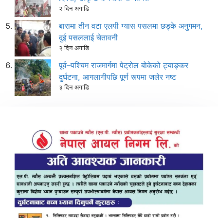
२ दिन अगाडि
बारामा तीन वटा एलपी ग्यास पसलमा छड्के अनुगमन,
दुई पसललाई चेतावनी
२ दिन अगाडि
पूर्व–पश्चिम राजमार्गमा पेट्रोल बोकेको ट्याङ्कर
दुर्घटना, आगलागीपछि पूर्ण रूपमा जलेर नष्ट
३ दिन अगाडि