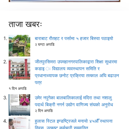
ताजा खबरः
बाराबाट रौतहट र पर्सामा ५ हजार बिरुवा पठाइयो
२ घण्टा अगाडि
जीतपुरसिमरा उपमहानगरपालिकाद्वारा शिक्षा सुधारमा
कडाइ ः विद्यालय व्यवस्थापन समिति र
प्रधानाध्यापक छनोट प्रक्रिया तत्काल अघि बढाउन
पत्र
१ दिन अगाडि
उमेर नपुगेका बालबालिकालाई मदिरा तथा नशालु
पदार्थ बिक्री नगर्न उद्योग वाणिज्य संघको अनुरोध
२ दिन अगाडि
हुलास स्टिल इण्डष्ट्रिजले मनायो ४५औँ स्थापना
दिवस, उत्कृष्ट कर्मचारी सम्मानित