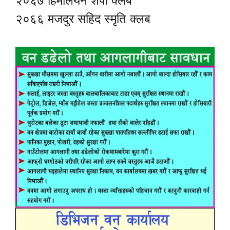
२०६७ हिमालयन शेर्पा क्लब
२०६६ मजदुर सहिद स्मृति क्लब