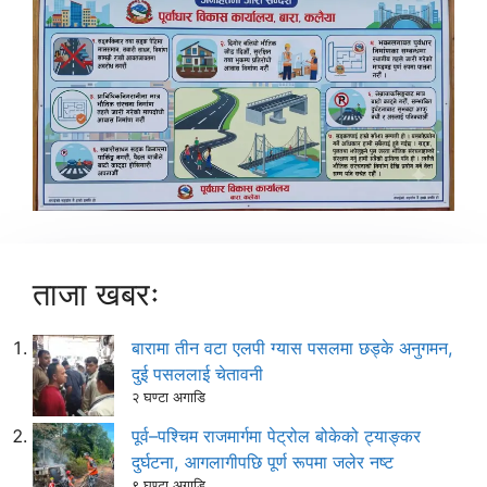
ताजा खबरः
बारामा तीन वटा एलपी ग्यास पसलमा छड्के अनुगमन,
दुई पसललाई चेतावनी
२ घण्टा अगाडि
पूर्व–पश्चिम राजमार्गमा पेट्रोल बोकेको ट्याङ्कर
दुर्घटना, आगलागीपछि पूर्ण रूपमा जलेर नष्ट
९ घण्टा अगाडि