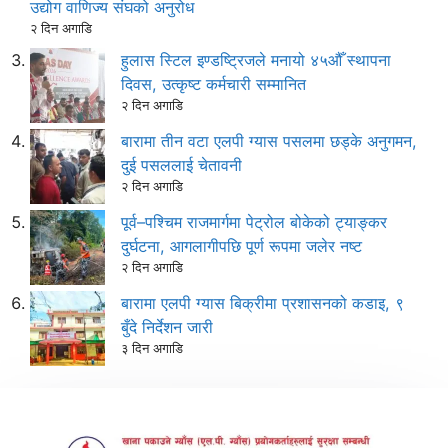
उद्योग वाणिज्य संघको अनुरोध
२ दिन अगाडि
हुलास स्टिल इण्डष्ट्रिजले मनायो ४५औँ स्थापना
दिवस, उत्कृष्ट कर्मचारी सम्मानित
२ दिन अगाडि
बारामा तीन वटा एलपी ग्यास पसलमा छड्के अनुगमन,
दुई पसललाई चेतावनी
२ दिन अगाडि
पूर्व–पश्चिम राजमार्गमा पेट्रोल बोकेको ट्याङ्कर
दुर्घटना, आगलागीपछि पूर्ण रूपमा जलेर नष्ट
२ दिन अगाडि
बारामा एलपी ग्यास बिक्रीमा प्रशासनको कडाइ, ९
बुँदे निर्देशन जारी
३ दिन अगाडि